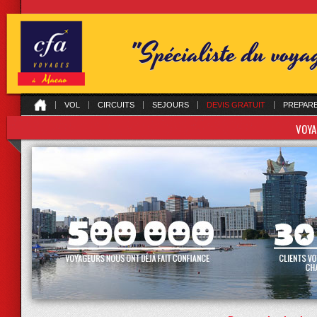
"Spécialiste du voy
VOL
CIRCUITS
SEJOURS
DEVIS GRATUIT
PREPAR
VOYA