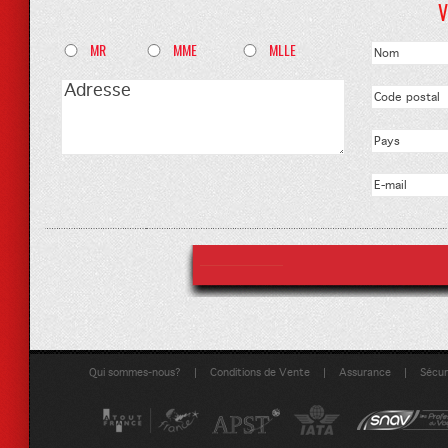
V
MR
MME
MLLE
|
|
|
Qui sommes-nous?
Conditions de Vente
Assurance
Sécuri