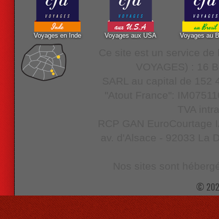
Voyages en Inde
Voyages aux USA
Voyages au B
Ce site est un service d
VOYAGES) : 16 Bo
SARL au capital de 152 4
"Atout France": IM07511
TVA intr
RCP GAN EuroCourtage IAR
av. d'Alsace - 92033 La D
Nos sites sont hébergé
© 202