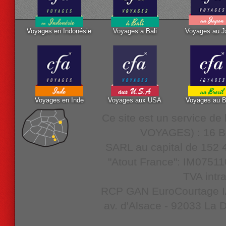
Voyages en Indonésie
Voyages a Bali
Voyages au J
Voyages en Inde
Voyages aux USA
Voyages au B
Ce site est un service d
VOYAGES) : 16 Bo
SARL au capital de 152 4
"Atout France": IM07511
TVA intr
RCP GAN EuroCourtage IAR
av. d'Alsace - 92033 La D