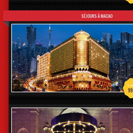
SÉJOURS À MACAO
A par
99