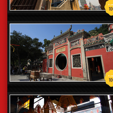
A par
10
A par
10