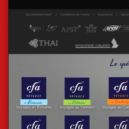
|
|
|
Qui sommes-nous?
Conditions de Vente
Assurance
Sécuri
Le spé
Voyages en Birmanie
Voyages au Vietnam
Voyages au Ca