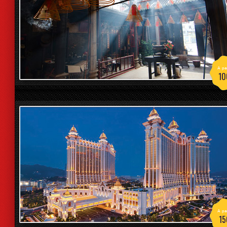
A par
10
A par
15