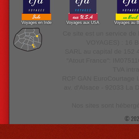
Voyages en Inde
Voyages aux USA
Voyages au B
Ce site est un service d
VOYAGES) : 16 Bo
SARL au capital de 152 4
"Atout France": IM07511
TVA intr
RCP GAN EuroCourtage IAR
av. d'Alsace - 92033 La D
Nos sites sont hébergé
© 202