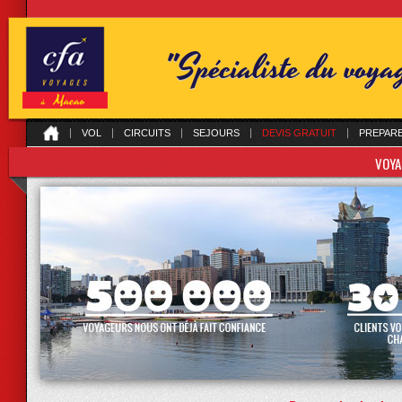
"Spécialiste du voy
VOL
CIRCUITS
SEJOURS
DEVIS GRATUIT
PREPAR
VOYA