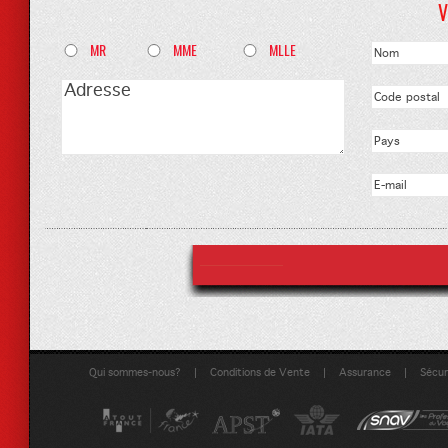
V
MR
MME
MLLE
|
|
|
Qui sommes-nous?
Conditions de Vente
Assurance
Sécuri