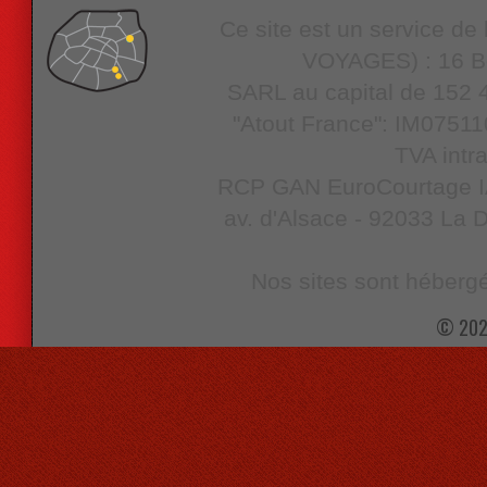
Ce site est un service d
VOYAGES) : 16 Bo
SARL au capital de 152 4
"Atout France": IM07511
TVA intr
RCP GAN EuroCourtage IAR
av. d'Alsace - 92033 La D
Nos sites sont hébergé
© 202