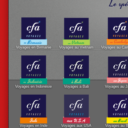
Le spé
Voyages en Birmanie
Voyages au Vietnam
Voyages au Ca
Voyages en Indonésie
Voyages a Bali
Voyages au J
Voyages en Inde
Voyages aux USA
Voyages au B