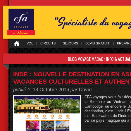
"Spécialiste du voy
VOL
CIRCUITS
SEJOURS
DEVIS GRATUIT
PREPAR
BLOG VOYAGE MACAO : INFO & ACTUAL
INDE : NOUVELLE DESTINATION EN AS
VACANCES CULTURELLES ET AUTHEN
publié le
18 Octobre 2016
par
David
CFA voyages vous fait déco
la Birmanie au Vietnam e
Cambodge ou encore le Jap
destination, c’est l’Inde ! 
les Backwaters de l’Inde d
par ce pays magique qui a
[