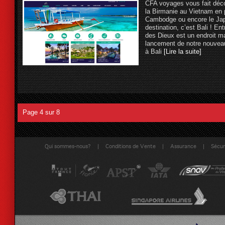
CFA voyages vous fait déco
la Birmanie au Vietnam en p
Cambodge ou encore le Japo
destination, c’est Bali ! Ent
des Dieux est un endroit ma
lancement de notre nouvea
à Bali
[Lire la suite]
Page 4 sur 8
|
|
|
Qui sommes-nous?
Conditions de Vente
Assurance
Sécuri