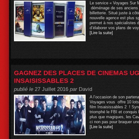
Le service « Voyages Sur
déménage de ses anciens l
billetterie. Situé juste à c
nouvelle agence est plus s
permet à nos spécialistes 
d’élaborer vos plans de voy
[Lire la suite]
GAGNEZ DES PLACES DE CINEMAS UG
INSAISISSABLES 2
publié le
27 Juillet 2016
par
David
A l’occasion de son parten
Voyages vous offre 10 lots
film Insaisissables 2 ! Sy
triomphé le FBI et conquis 
plus que magiques, les Cava
ci non pas pour braquer un
[Lire la suite]