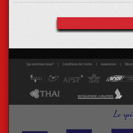
|
|
|
Qui sommes-nous?
Conditions de Vente
Assurance
Sécuri
Le spé