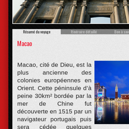
Prev
Résumé du voyage
Itinéraire détaillé
Bon à sav
Macao
Macao, cité de Dieu, est la
plus ancienne des
colonies européennes en
Orient. Cette péninsule d’à
peine 30km² bordée par la
mer de Chine fut
découverte en 1515 par un
navigateur portugais puis
sera cédée quelques