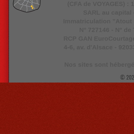
(CFA de VOYAGES) : 16
SARL au capital 
Immatriculation "Atout
N° 727146 - N° de
RCP GAN EuroCourtage I
4-6, av. d'Alsace - 9203
Nos sites sont hébergé
© 202