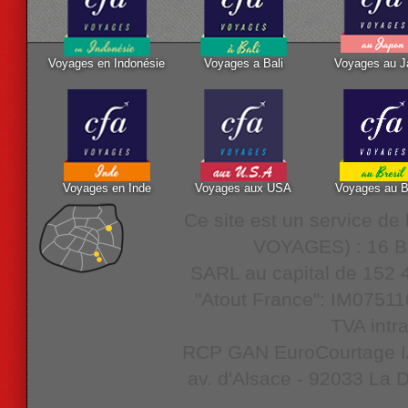
Voyages en Indonésie
Voyages a Bali
Voyages au J
Voyages en Inde
Voyages aux USA
Voyages au B
Ce site est un service d
VOYAGES) : 16 Bo
SARL au capital de 152 4
"Atout France": IM07511
TVA intr
RCP GAN EuroCourtage IAR
av. d'Alsace - 92033 La D