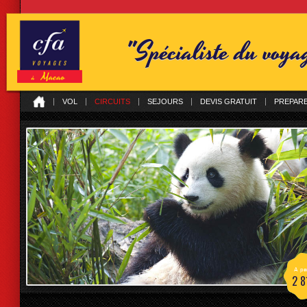
"Spécialiste du voy
VOL
CIRCUITS
SEJOURS
DEVIS GRATUIT
PREPAR
A par
2 8