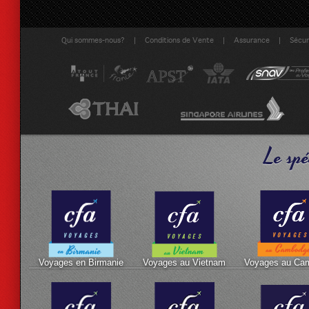
|
|
|
Qui sommes-nous?
Conditions de Vente
Assurance
Sécuri
Le spé
Voyages en Birmanie
Voyages au Vietnam
Voyages au Ca